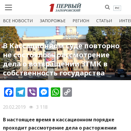
РУС
ВСЕ НОВОСТИ
ЗАПОРОЖЬЕ
РЕГИОН
СТАТЬИ
ИНТЕ
В Кассационном суде повторно
не состоялось рассмотрение
дела о возвращении ЗТМК в
собственность государства
Facebook
Telegram
Viber
Messenger
WhatsApp
Copy
Link
20.02.2019
3 118
В настоящее время в кассационном порядке
проходит рассмотрение дела о расторжении