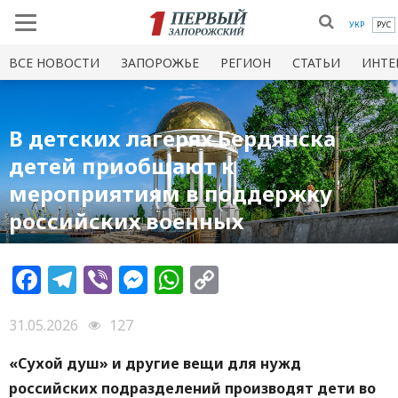
УКР
РУС
ВСЕ НОВОСТИ
ЗАПОРОЖЬЕ
РЕГИОН
СТАТЬИ
ИНТЕ
В детских лагерях Бердянска
детей приобщают к
мероприятиям в поддержку
российских военных
Facebook
Telegram
Viber
Messenger
WhatsApp
Copy
Link
31.05.2026
127
«Сухой душ» и другие вещи для нужд
российских подразделений производят дети во