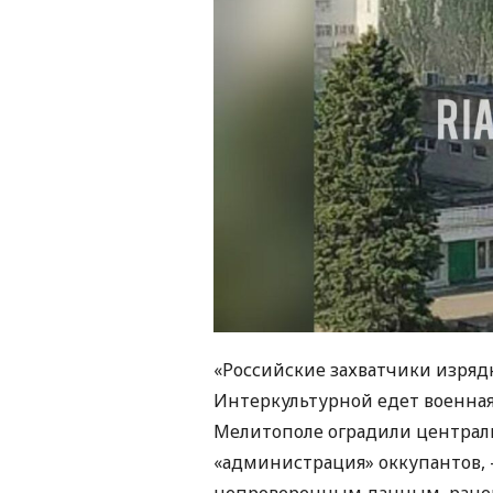
«Российские захватчики изрядн
Интеркультурной едет военная 
Мелитополе оградили централь
«администрация» оккупантов, 
непроверенным данным, ране