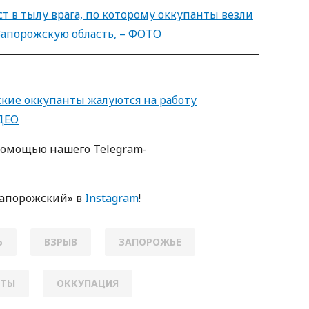
ст в тылу врага, по которому оккупанты везли
Запорожскую область, – ФОТО
ские оккупанты жалуются на работу
ДЕО
пoмoщью нaшегo Telegram-
Зaпoрoжский» в
Instagram
!
Ь
ВЗРЫВ
ЗАПОРОЖЬЕ
НТЫ
ОККУПАЦИЯ