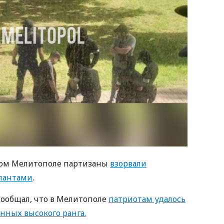
нном Мелитополе партизаны
взорвали
упантами
.
ообщал, что в Мелитополе
патриотам удалось
нных высокого ранга.