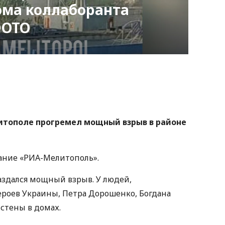
ома коллаборанта
ФОТО
nger
atsApp
Copy
ink
литополе прогремел мощный взрыв в районе
ание «РИА-Мелитополь».
раздался мощный взрыв. У людей,
роев Украины, Петра Дорошенко, Богдана
стены в домах.