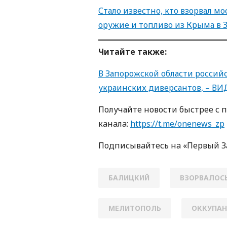
Стало известно, кто взорвал мо
оружие и топливо из Крыма в 
Читайте также:
В Запорожской области россий
украинских диверсантов, – ВИ
Получайте новости быстрее с 
кaнaлa:
https://t.me/onenews_zp
Пoдписывaйтесь нa «Первый 
БАЛИЦКИЙ
ВЗОРВАЛОС
МЕЛИТОПОЛЬ
ОККУПА