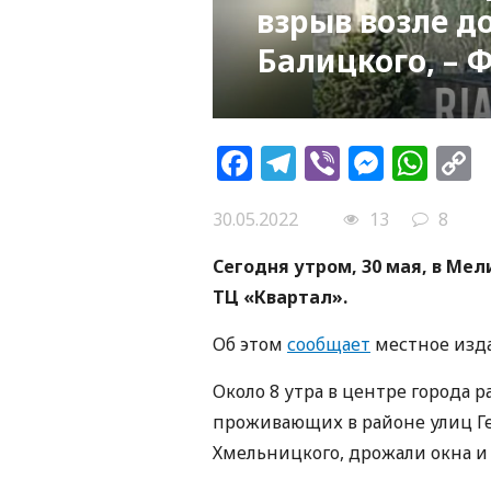
взрыв возле д
Балицкого, – 
Facebook
Telegram
Viber
Messe
Wh
L
30.05.2022
13
8
Сегодня утром, 30 мая, в Ме
ТЦ «Квартал».
Об этом
сообщает
местное изд
Около 8 утра в центре города 
проживающих в районе улиц Ге
Хмельницкого, дрожали окна и 