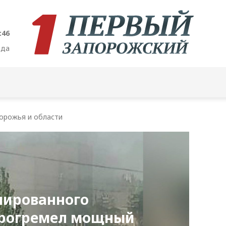
:48
ода
орожья и области
пированного
рогремел мощный