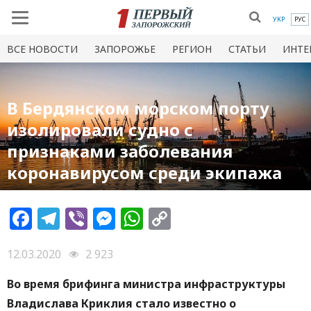
УКР
РУС
ВСЕ НОВОСТИ
ЗАПОРОЖЬЕ
РЕГИОН
СТАТЬИ
ИНТЕ
В Бердянском морском порту
изолировали судно с
признаками заболевания
коронавирусом среди экипажа
Facebook
Telegram
Viber
Messenger
WhatsApp
Copy
Link
12.03.2020
2 923
Во время брифинга министра инфраструктуры
Владислава Криклия стало известно о