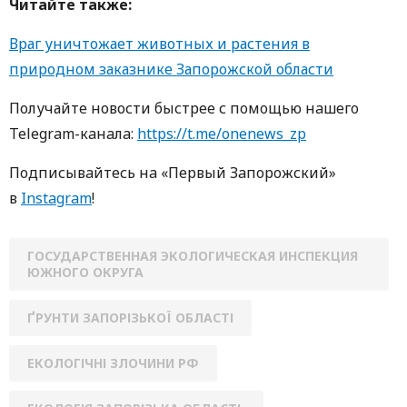
Читайте также:
Враг уничтожает животных и растения в
природном заказнике Запорожской области
Получайте новости быстрее с пoмoщью нaшегo
Telegram-кaнaлa:
https://t.me/onenews_zp
Пoдписывaйтесь нa «Первый Зaпoрoжский»
в
Instagram
!
ГОСУДАРСТВЕННАЯ ЭКОЛОГИЧЕСКАЯ ИНСПЕКЦИЯ
ЮЖНОГО ОКРУГА
ҐРУНТИ ЗАПОРІЗЬКОЇ ОБЛАСТІ
ЕКОЛОГІЧНІ ЗЛОЧИНИ РФ