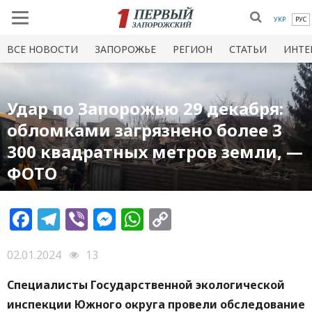
УКР
РУС
ВСЕ НОВОСТИ
ЗАПОРОЖЬЕ
РЕГИОН
СТАТЬИ
ИНТЕ
Удар по Запорожью 29 декабря:
обломками загрязнено более 3
300 квадратных метров земли, —
ФОТО
Facebook
Telegram
Viber
Messenger
WhatsApp
Copy
Link
02.01.2024
13
Специалисты Государственной экологической
инспекции Южного округа провели обследование