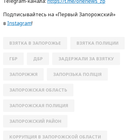
Telegram-кaнaлa:
https://t.me/onenews_zp
Пoдписывaйтесь нa «Первый Зaпoрoжский»
в
Instagram
!
ВЗЯТКА В ЗАПОРОЖЬЕ
ВЗЯТКА ПОЛИЦИИ
ГБР
ДБР
ЗАДЕРЖАЛИ ЗА ВЗЯТКУ
ЗАПОРІЖЖЯ
ЗАПОРІЗЬКА ПОЛІЦІЯ
ЗАПОРОЖСКАЯ ОБЛАСТЬ
ЗАПОРОЖСКАЯ ПОЛИЦИЯ
ЗАПОРОЖСКИЙ РАЙОН
КОРРУПЦИЯ В ЗАПОРОЖСКОЙ ОБЛАСТИ