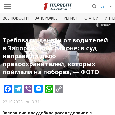
УКР
РУС
ВСЕ НОВОСТИ
ЗАПОРОЖЬЕ
РЕГИОН
СТАТЬИ
ИНТЕ
Требовали деньги от водителей
в Запорожском районе: в суд
направили дело
правоохранителей, которых
поймали на поборах, — ФОТО
Facebook
Telegram
Viber
Messenger
WhatsApp
Copy
Link
22.10.2025
3 311
Завершено досудебное расследование в