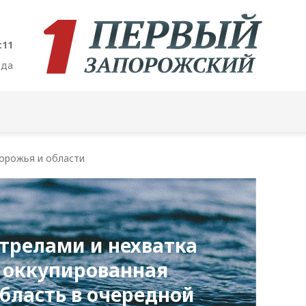
:12
ода
орожья и области
стрелами и нехватка
 оккупированная
бласть в очередной