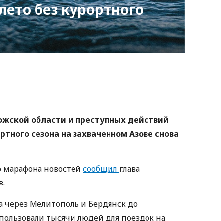
 лето без курортного
nger
atsApp
Copy
ink
рожской области и преступных действий
ртного сезона на захваченном Азове снова
о марафона новостей
сообщил
глава
в.
ра через Мелитополь и Бердянск до
пользовали тысячи людей для поездок на