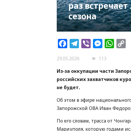
раз встречает
сезона
Facebook
Telegram
Viber
Messe
Wh
L
29.05.2026
113
Из-за оккупации части Запо
российских захватчиков куро
не будет.
Об этом в эфире национальног
Запорожской ОВА Иван Федоро
По его словам, трасса от Чонга
Мариуполя, которую годами ис