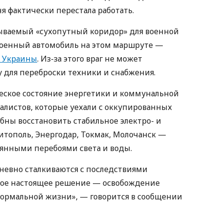
ня фактически перестала работать.
зываемый «сухопутный коридор» для военной
военный автомобиль на этом маршруте —
ы Украины
. Из-за этого враг не может
у для переброски техники и снабжения.
еское состояние энергетики и коммунальной
иалистов, которые уехали с оккупированных
бны восстановить стабильное электро- и
итополь, Энергодар, Токмак, Молочанск —
оянными перебоями света и воды.
невно сталкиваются с последствиями
нное настоящее решение — освобождение
нормальной жизни», — говорится в сообщении