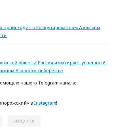
то происходит на оккупированном Азовском
сти
порожской области Россия имитирует успешный
ванном Азовском побережье
помощью нашего Telegram-канала:
апорожский» в
Instagram
!
БЕРДЯНСК