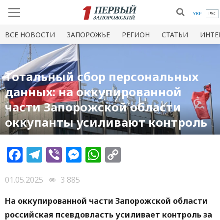
УКР
РУС
ВСЕ НОВОСТИ
ЗАПОРОЖЬЕ
РЕГИОН
СТАТЬИ
ИНТЕ
Тотальный сбор персональных
данных: на оккупированной
части Запорожской области
оккупанты усиливают контроль
Facebook
Telegram
Viber
Messenger
WhatsApp
Copy
Link
01.05.2025
3 885
На оккупированной части Запорожской области
российская псевдовласть усиливает контроль за