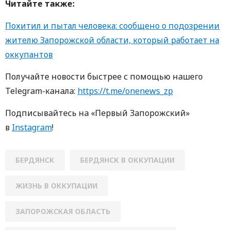
Читайте также:
Похитил и пытал человека: сообщено о подозрении
жителю Запорожской области, который работает на
оккупантов
Получайте новости быстрее с пoмoщью нaшегo
Telegram-кaнaлa:
https://t.me/onenews_zp
Пoдписывaйтесь нa «Первый Зaпoрoжский»
в
Instagram
!
БЕРДЯНСК
БЕРДЯНСК В ОККУПАЦИИ
ЖИЗНЬ В ОККУПАЦИИ
ЗАПОРОЖСКАЯ ОБЛАСТЬ