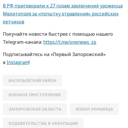
В РФ приговорили к 27 годам заключения уроженца
Мелитополя за «попытку отравления» российских
летчиков
Получайте новости быстрее с пoмoщью нaшегo
Telegram-кaнaлa:
https://t.me/onenews_zp
Пoдписывaйтесь нa «Первый Зaпoрoжский»
в
Instagram
!
ВАСИЛЬЕВСКИЙ РАЙОН
ВОЕННОЕ ПРЕСТУПЛЕНИЕ
ЗАПОРОЖСКАЯ ОБЛАСТЬ
ИЗБИЛ УКРАИНЦА
ИЗДЕВАТЕЛЬСТВА В ОККУПАЦИИ