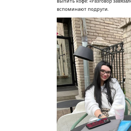
выпить кофе: «Разговор завязал
вспоминают подруги.