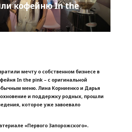
ли кофейню In the
nger
atsApp
Copy
ink
вратили мечту о собственном бизнесе в
фейня In the pink – с оригинальной
обычным меню. Лина Корниенко и Дарья
дохновение и поддержку родных, прошли
ведения, которое уже завоевало
материале «Первого Запорожского».