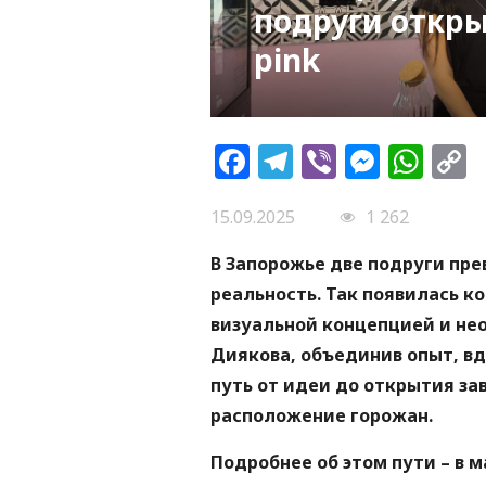
подруги откры
pink
Facebook
Telegram
Viber
Messe
Wh
L
15.09.2025
1 262
В Запорожье две подруги пре
реальность. Так появилась ко
визуальной концепцией и не
Диякова, объединив опыт, в
путь от идеи до открытия за
расположение горожан.
Подробнее об этом пути – в 