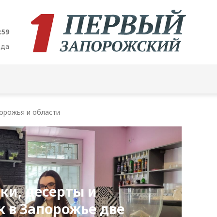
:01
ода
орожья и области
ки, десерты и
к в Запорожье две