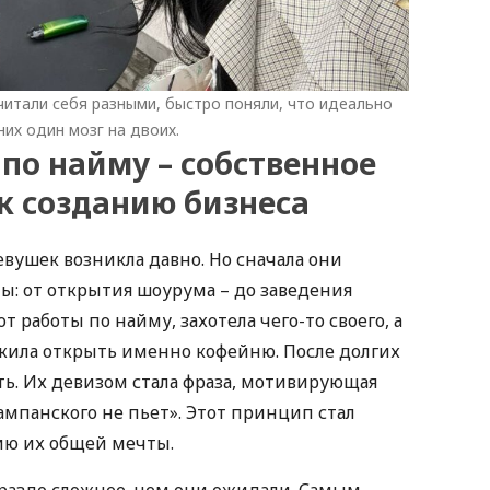
считали себя разными, быстро поняли, что идеально
них один мозг на двоих.
по найму – собственное
 к созданию бизнеса
евушек возникла давно. Но сначала они
ы: от открытия шоурума – до заведения
т работы по найму, захотела чего-то своего, а
ожила открыть именно кофейню. После долгих
ь. Их девизом стала фраза, мотивирующая
шампанского не пьет». Этот принцип стал
ю их общей мечты.