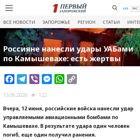
УКР
РУС
ВСЕ НОВОСТИ
ЗАПОРОЖЬЕ
РЕГИОН
СТАТЬИ
ИНТЕ
Россияне нанесли удары УАБами
по Камышевахе: есть жертвы
Facebook
Telegram
Viber
Messenger
WhatsApp
Copy
Link
13.06.2026
122
Вчера, 12 июня, российские войска нанесли удар
управляемыми авиационными бомбами по
Камышевахе. В результате удара один человек
погиб, еще один получил ранения.