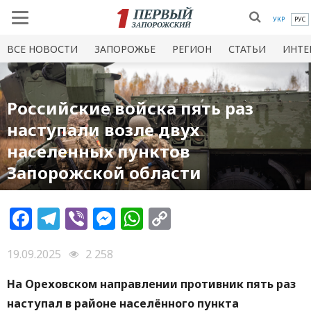
УКР
РУС
ВСЕ НОВОСТИ
ЗАПОРОЖЬЕ
РЕГИОН
СТАТЬИ
ИНТЕ
Российские войска пять раз
наступали возле двух
населенных пунктов
Запорожской области
Facebook
Telegram
Viber
Messenger
WhatsApp
Copy
Link
19.09.2025
2 258
На Ореховском направлении противник пять раз
наступал в районе населённого пункта