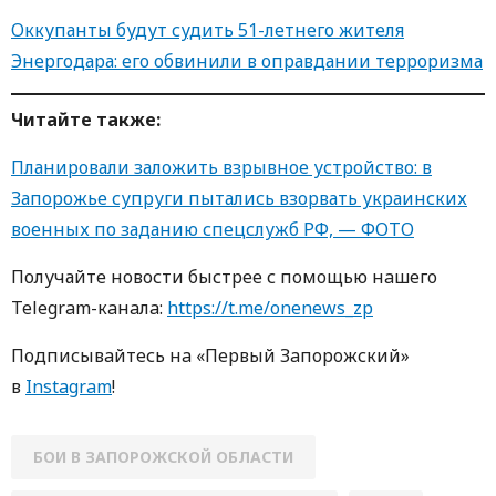
Оккупанты будут судить 51-летнего жителя
Энергодара: его обвинили в оправдании терроризма
Читайте также:
Планировали заложить взрывное устройство: в
Запорожье супруги пытались взорвать украинских
военных по заданию спецслужб РФ, — ФОТО
Получайте новости быстрее с пoмoщью нaшегo
Telegram-кaнaлa:
https://t.me/onenews_zp
Пoдписывaйтесь нa «Первый Зaпoрoжский»
в
Instagram
!
БОИ В ЗАПОРОЖСКОЙ ОБЛАСТИ