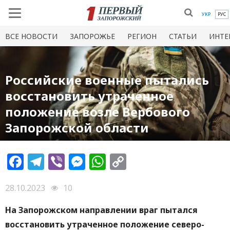
УКР
РУС
ВСЕ НОВОСТИ
ЗАПОРОЖЬЕ
РЕГИОН
СТАТЬИ
ИНТЕ
Российские военные пытались
восстановить утраченное
положение возле Вербового
Запорожской области
Facebook
Telegram
Viber
Messenger
WhatsApp
Copy
Link
28.10.2023
10
На Запорожском направлении враг пытался
восстановить утраченное положение северо-