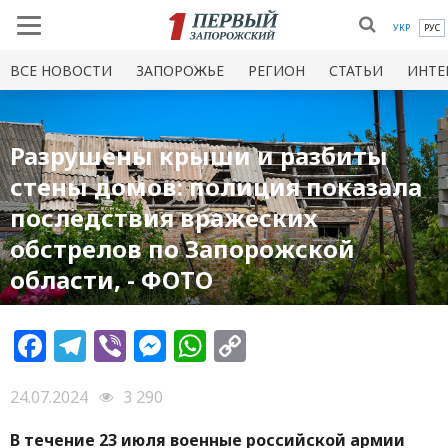
УКР
РУС
ВСЕ НОВОСТИ
ЗАПОРОЖЬЕ
РЕГИОН
СТАТЬИ
ИНТЕ
Разрушены крыши и разбиты
стены домов: полиция показала
последствия вражеских
обстрелов по Запорожской
области, - ФОТО
Facebook
Telegram
Viber
Messenger
WhatsApp
Copy
Link
24.07.2024
3 290
В течение 23 июля военные российской армии