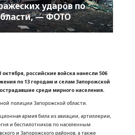
ражеских ударов по
области, — ФОТО
nger
atsApp
Copy
ink
3 октября, российские войска нанесли 506
ужения по 13 городам и селам Запорожской
пострадавшие среди мирного населения.
ной полиции Запорожской области.
ационная армия била из авиации, артиллерии,
огня и беспилотников по населенным
вского и Запорожского районов, а также