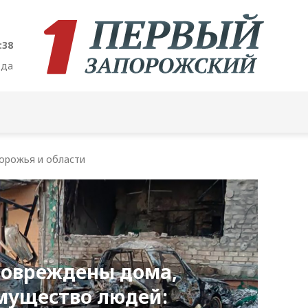
:39
ода
орожья и области
повреждены дома,
мущество людей: