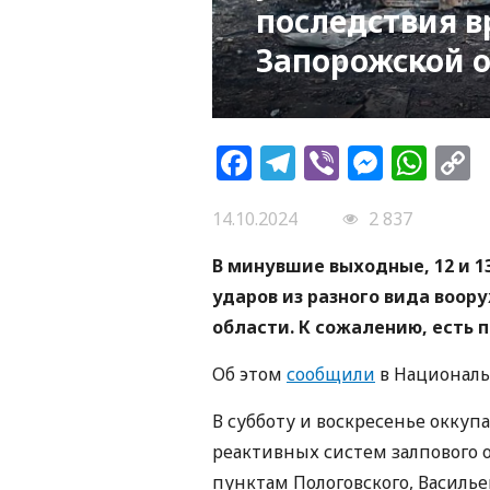
последствия в
Запорожской 
Facebook
Telegram
Viber
Messe
Wh
L
14.10.2024
2 837
В минувшие выходные, 12 и 1
ударов из разного вида воор
области. К сожалению, есть 
Об этом
сообщили
в Националь
В субботу и воскресенье оккуп
реактивных систем залпового 
пунктам Пологовского, Василье