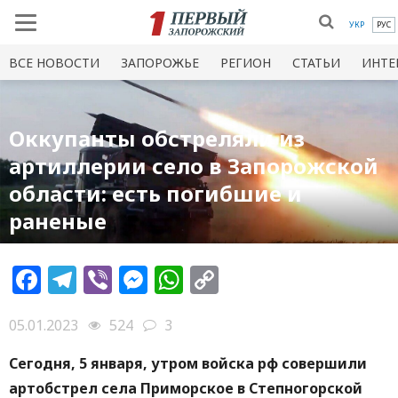
УКР
РУС
ВСЕ НОВОСТИ
ЗАПОРОЖЬЕ
РЕГИОН
СТАТЬИ
ИНТЕ
Оккупанты обстреляли из
артиллерии село в Запорожской
области: есть погибшие и
раненые
Facebook
Telegram
Viber
Messenger
WhatsApp
Copy
Link
05.01.2023
524
3
Сегодня, 5 января, утром войска рф совершили
артобстрел села Приморское в Степногорской