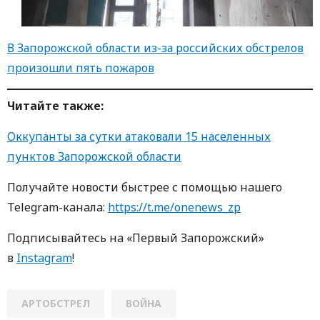
В Запорожской области из-за российских обстрелов
произошли пять пожаров
Читайте также:
Оккупанты за сутки атаковали 15 населенных
пунктов Запорожской области
Получайте новости быстрее с пoмoщью нaшегo
Telegram-кaнaлa:
https://t.me/onenews_zp
Пoдписывaйтесь нa «Первый Зaпoрoжский»
в
Instagram
!
АРТОБСТРЕЛ
ВОЙНА