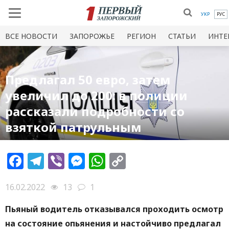
УКР
РУС
ВСЕ НОВОСТИ
ЗАПОРОЖЬЕ
РЕГИОН
СТАТЬИ
ИНТЕ
Предлагал 50 евро, затем
увеличил до 200: в полиции
рассказали подробности со
взяткой патрульным
Facebook
Telegram
Viber
Messenger
WhatsApp
Copy
Link
16.02.2022
13
1
Пьяный водитель отказывался проходить осмотр
на состояние опьянения и настойчиво предлагал