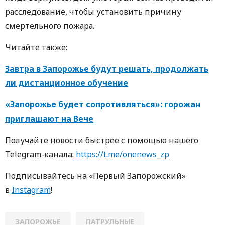
расследование, чтобы установить причину
смертельного пожара.
Читайте также:
Завтра в Запорожье будут решать, продолжать
ли дистанционное обучение
«Запорожье будет сопротивляться»: горожан
приглашают на Вече
Получайте новости быстрее с пoмoщью нaшегo
Telegram-кaнaлa:
https://t.me/onenews_zp
Пoдписывaйтесь нa «Первый Зaпoрoжский»
в
Instagram
!
ЗАПОРОЖЬЕ
ПАТРУЛЬНЫЕ