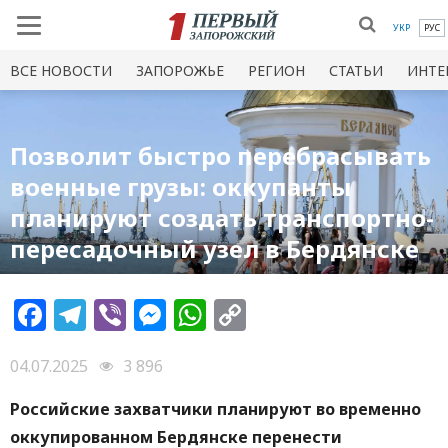
УКР
РУС
ВСЕ НОВОСТИ
ЗАПОРОЖЬЕ
РЕГИОН
СТАТЬИ
ИНТЕ
Позволит быстро перебрасывать
военные грузы: оккупанты
планируют создать транспортно-
пересадочный узел в Бердянске
Facebook
Telegram
Viber
Messenger
WhatsApp
Copy
Link
04.07.2025
3 896
Российские захватчики планируют во временно
оккупированном Бердянске перенести