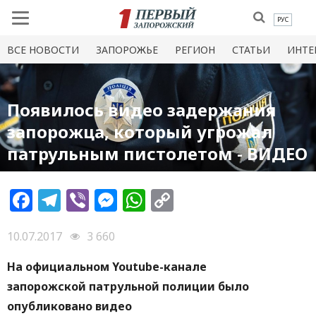
РУС
ВСЕ НОВОСТИ
ЗАПОРОЖЬЕ
РЕГИОН
СТАТЬИ
ИНТЕ
Появилось видео задержания
запорожца, который угрожал
патрульным пистолетом - ВИДЕО
Facebook
Telegram
Viber
Messenger
WhatsApp
Copy
Link
10.07.2017
3 660
На официальном Youtube-канале
запорожской патрульной полиции было
опубликовано видео