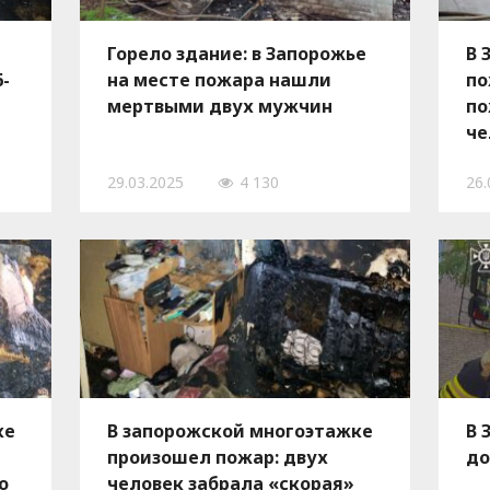
Горело здание: в Запорожье
В 
-
на месте пожара нашли
по
мертвыми двух мужчин
по
че
—
29.03.2025
4 130
26.
ке
В запорожской многоэтажке
В 
произошел пожар: двух
до
о
человек забрала «скорая»