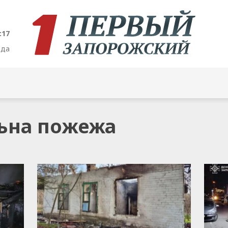
:17
ода
льна пожежа