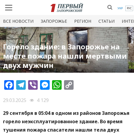
УКР
РУС
ВСЕ НОВОСТИ
ЗАПОРОЖЬЕ
РЕГИОН
СТАТЬИ
ИНТЕ
Горело здание: в Запорожье на
месте пожара нашли мертвыми
двух мужчин
Facebook
Telegram
Viber
Messenger
WhatsApp
Copy
Link
29.03.2025
4 129
29 сентября в 05:04 в одном из районов Запорожья
горело неэксплуатированное здание. Во время
тушения пожара спасатели нашли тела двух