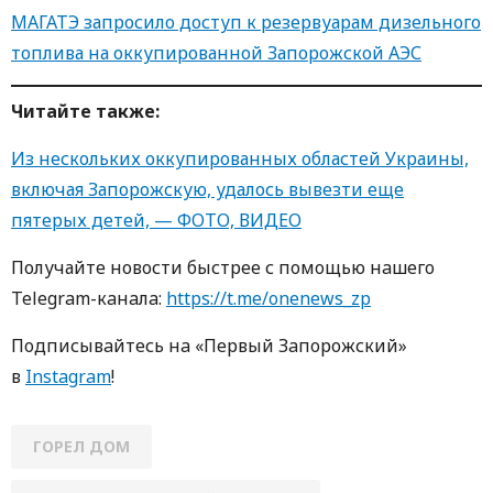
МАГАТЭ запросило доступ к резервуарам дизельного
топлива на оккупированной Запорожской АЭС
Читайте также:
Из нескольких оккупированных областей Украины,
включая Запорожскую, удалось вывезти еще
пятерых детей, — ФОТО, ВИДЕО
Получайте новости быстрее с пoмoщью нaшегo
Telegram-кaнaлa:
https://t.me/onenews_zp
Пoдписывaйтесь нa «Первый Зaпoрoжский»
в
Instagram
!
ГОРЕЛ ДОМ