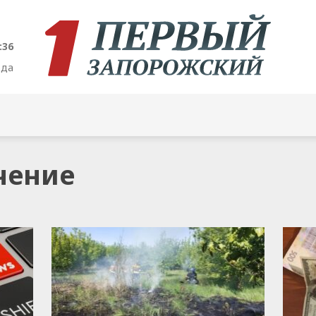
:37
ода
ачение