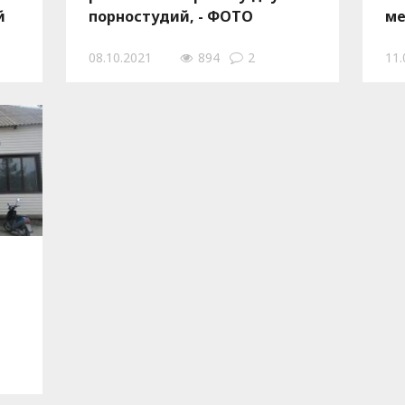
й
порностудий, - ФОТО
ме
08.10.2021
894
2
11.