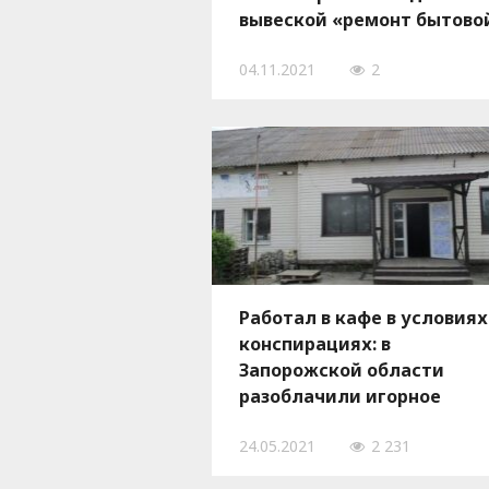
вывеской «ремонт бытово
техники», - ФОТО
04.11.2021
2
Работал в кафе в условиях
конспирациях: в
Запорожской области
разоблачили игорное
заведение
24.05.2021
2 231