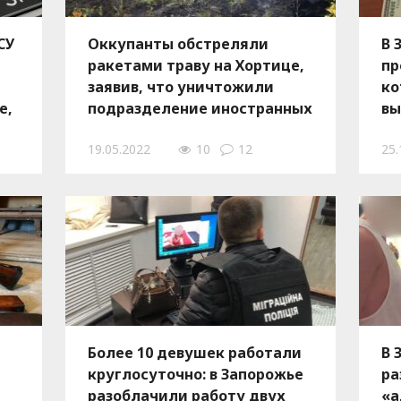
СУ
Оккупанты обстреляли
В 
ракетами траву на Хортице,
пр
заявив, что уничтожили
ко
е,
подразделение иностранных
вы
военных
Ф
19.05.2022
10
12
25.
Более 10 девушек работали
В 
круглосуточно: в Запорожье
ра
разоблачили работу двух
«а