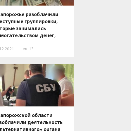
Запорожье разоблачили
еступные группировки,
торые занимались
могательством денег, -
ОТО
12.2021
13
Запорожской области
зоблачили деятельность
льтернативного» органа