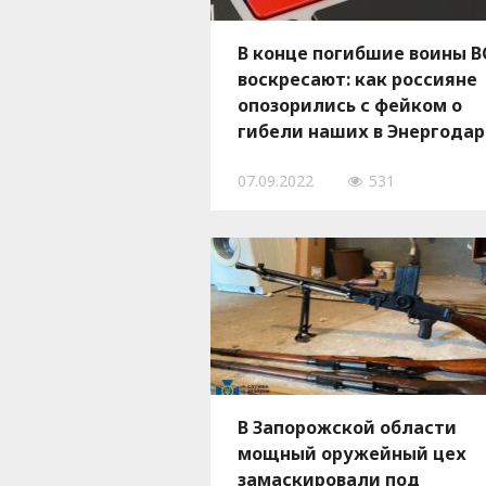
В конце погибшие воины В
воскресают: как россияне
опозорились с фейком о
гибели наших в Энергодар
- ВИДЕО
07.09.2022
531
В Запорожской области
мощный оружейный цех
замаскировали под