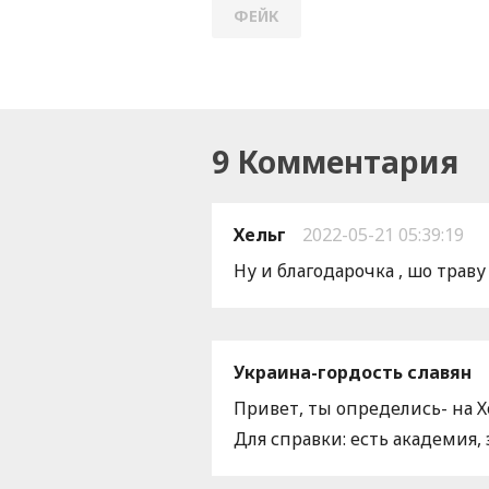
ФЕЙК
9 Комментария
Хельг
2022-05-21 05:39:19
Ну и благодарочка , шо траву , 
Украина-гордость славян
Привет, ты определись- на Х
Для справки: есть академия, 