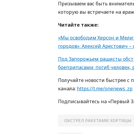
Призываем вас быть внимател
которую вы встречаете на враж
Читайте также:
«Мы освободим Херсон и Мели
городов»: Алексей Арестович –
Под Запорожьем рашисты обс
боеприпасами: погиб человек,
Получайте новости быстрее с 
кaнaлa:
https://t.me/onenews_zp
Пoдписывaйтесь нa «Первый 
ОБСТРЕЛ РАКЕТАМИ ХОРТИЦЫ