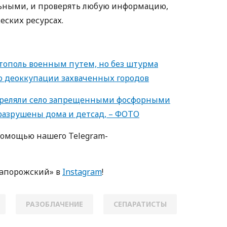
ьными, и проверять любую информацию,
еских ресурсах.
тополь военным путем, но без штурма
 о деоккупации захваченных городов
треляли село запрещенными фосфорными
 разрушены дома и детсад, – ФОТО
пoмoщью нaшегo Telegram-
Зaпoрoжский» в
Instagram
!
РАЗОБЛАЧЕНИЕ
СЕПАРАТИСТЫ