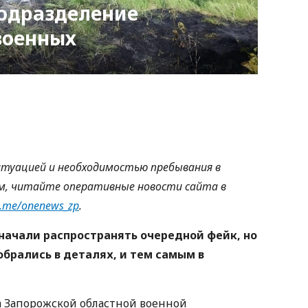
одразделение
военных
nger
atsApp
Copy
ink
ситуацией и необходимостью пребывания в
м, читайте оперативные новости сайта в
/t.me/onenews_zp
.
начали распространять очередной фейк, но
обрались в деталях, и тем самым в
а Запорожской областной военной