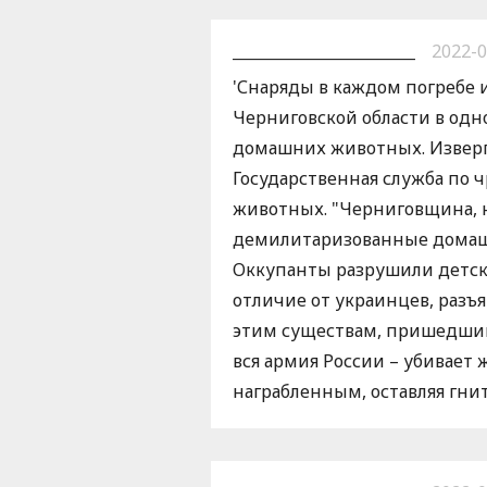
________________________
2022-0
'Снаряды в каждом погребе 
Черниговской области в од
домашних животных. Изверги
Государственная служба по 
животных. "Черниговщина, не
демилитаризованные домашни
Оккупанты разрушили детску
отличие от украинцев, раз
этим существам, пришедшим 
вся армия России – убивает 
награбленным, оставляя гни