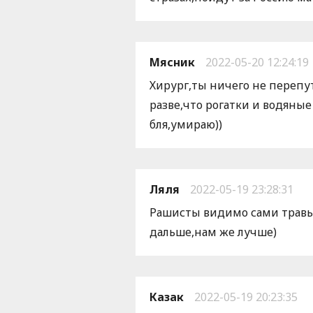
Мясник
2022-05-20 12:24:19
Хирург,ты ничего не перепут
разве,что рогатки и водяные
бля,умираю))
Ляля
2022-05-19 23:28:31
Рашисты видимо сами травы 
дальше,нам же лучше)
Казак
2022-05-19 20:23:35