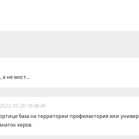
а не мост....
2022-05-20 18:48:49
ортице база на территории профилактория или универс
знаток херов.