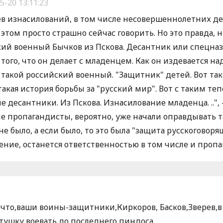
5-20 13:11:23
в изнасилований, в том числе несовершеннолетних де
 этом просто страшно сейчас говорить. Но это правда, н
ский военный Бычков из Пскова. Десантник или спецназ
того, что он делает с младенцем. Как он издевается над
 такой российский военный. "Защитник" детей. Вот та
такая история борьбы за "русский мир". Вот с таким те
е десантники. Из Пскова. Изнасилование младенца. ..", 
е пропагандисты, вероятно, уже начали оправдывать т
о не было, а если было, то это была "защита русскоговор
ление, останется ответственностью в том числе и проп
 что,ваши воины-защитники,Киркоров, Басков,Зверев,в
тушку воевать до последнего пиндоса.