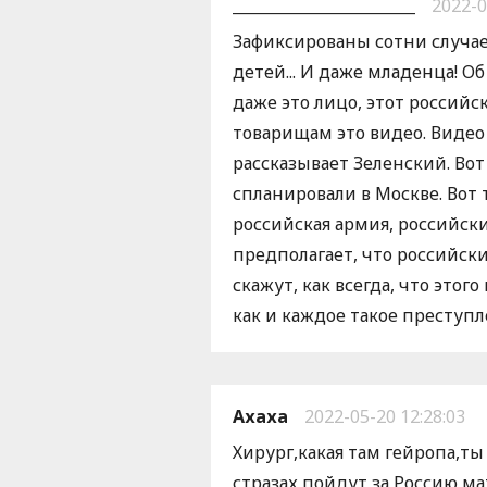
________________________
2022-0
Зафиксированы сотни случае
детей... И даже младенца! Об
даже это лицо, этот россий
товарищам это видео. Видео 
рассказывает Зеленский. Вот
спланировали в Москве. Вот 
российская армия, российски
предполагает, что российски
скажут, как всегда, что этог
как и каждое такое преступ
Ахаха
2022-05-20 12:28:03
Хирург,какая там гейропа,ты
стразах,пойдут за Россию ма