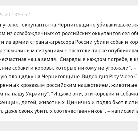
5-20 13:53:52
и уголке': оккупанты на Черниговщине убивали даже ж
ном из освобожденных от российских оккупантов сел 
 из армии страны-агрессора России убили собак и кор
чрезвычайным ситуациям. Спасатели также опубликов
счастная наша земля... Снаряды в каждом погребе, в к
е собаки и коровы, которые никому не угрожали", – 
ю площадку на Черниговщине. Видео дня Play Video С
ъяренных кровавым российским нашествием, животные 
на нашу Украину". "И даже они, эти коровки и собачк
женщин, детей, животных. Цинично и подло бьет в спин
ть даже своих убитых соотечественников", – написали 