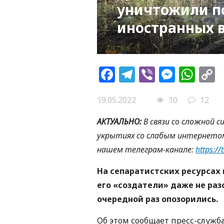
уничтожили п
иностранных 
Facebook
Telegram
Viber
Messe
Wh
L
19.05.2022
10
12
АКТУАЛЬНО:
В связи со сложной 
укрытиях со слабым интернето
нашем телеграм-канале:
https:/
На сепаратистских ресурсах 
его «создатели» даже не раз
очередной раз опозорились.
Об этом сообщает пресс-служб