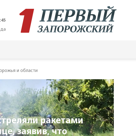
:46
ода
орожья и области
стреляли ракетами
це, заявив, что