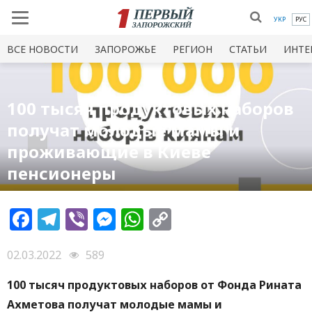
УКР
РУС
ВСЕ НОВОСТИ
ЗАПОРОЖЬЕ
РЕГИОН
СТАТЬИ
ИНТЕ
100 тысяч продуктовых наборов
получат молодые мамы и
проживающие в Киеве
пенсионеры
Facebook
Telegram
Viber
Messenger
WhatsApp
Copy
Link
02.03.2022
589
100 тысяч продуктовых наборов от Фонда Рината
Ахметова получат молодые мамы и