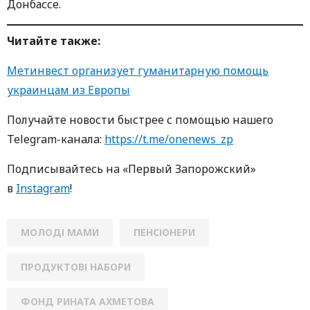
Донбассе.
Читайте также
:
Метинвест организует гуманитарную помощь
украинцам из Европы
Получайте новости быстрее с пoмoщью нaшегo
Telegram-кaнaлa:
https://t.me/onenews_zp
Пoдписывaйтесь нa «Первый Зaпoрoжский»
в
Instagram
!
МОЛОДІ МАМИ
ПЕНСІОНЕРИ
ПРОДУКТОВІ НАБОРИ
ФОНД РИНАТА АХМЕТОВА