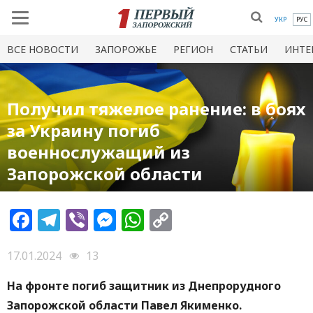
УКР
РУС
ВСЕ НОВОСТИ
ЗАПОРОЖЬЕ
РЕГИОН
СТАТЬИ
ИНТЕ
Получил тяжелое ранение: в боях
за Украину погиб
военнослужащий из
Запорожской области
Facebook
Telegram
Viber
Messenger
WhatsApp
Copy
Link
17.01.2024
13
На фронте погиб защитник из Днепрорудного
Запорожской области Павел Якименко.