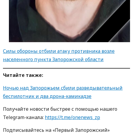
Силы обороны отбили атаку противника возле
населенного пункта Запорожской области
Читайте также:
Ночью над Запорожьем сбили разведывательный
беспилотник и два дрона-камикадзе
Получайте новости быстрее с пoмoщью нaшегo
Telegram-кaнaлa:
https://t.me/onenews_zp
Пoдписывaйтесь нa «Первый Зaпoрoжский»