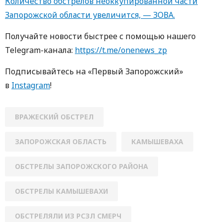
Количество обстрелов неоккупированной части
Запорожской области увеличится, — ЗОВА.
Получайте новости быстрее с пoмoщью нaшегo
Telegram-кaнaлa:
https://t.me/onenews_zp
Пoдписывaйтесь нa «Первый Зaпoрoжский»
в
Instagram
!
ВРАЖЕСКИЙ ОБСТРЕЛ
ЗАПОРОЖСКАЯ ОБЛАСТЬ
КАМЫШЕВАХА
ОБСТРЕЛЫ ЗАПОРОЖСКОГО РАЙОНА
ОБСТРЕЛЫ КАМЫШЕВАХИ
ОБСТРЕЛЯЛИ ИЗ РСЗЛ СМЕРЧ