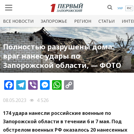
УКР
РУС
ВСЕ НОВОСТИ
ЗАПОРОЖЬЕ
РЕГИОН
СТАТЬИ
ИНТЕ
Полностью разрушены дома:
враг нанес удары по
Запорожской области, — ФОТО
Facebook
Telegram
Viber
Messenger
WhatsApp
Copy
Link
08.05.2023
4 526
174 удара нанесли российские военные по
Запорожской области в течении 6 и 7 мая. Под
обстрелом военных РФ оказалось 20 нанесенных