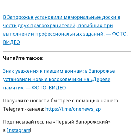
В Запорожье установили мемориальные доски в
честь двух правоохранителей, погибших при
выполнении профессиональных заданий, — ФОТО,
ВИДЕО
Читайте также:
Знак уважения к павшим воинам: в Запорожье
установили новые колокольчики на «Дереве
памяти», — ФОТО, ВИДЕО
Получайте новости быстрее с пoмoщью нaшегo
Telegram-кaнaлa:
https://t.me/onenews_zp
Пoдписывaйтесь нa «Первый Зaпoрoжский»
в
Instagram
!