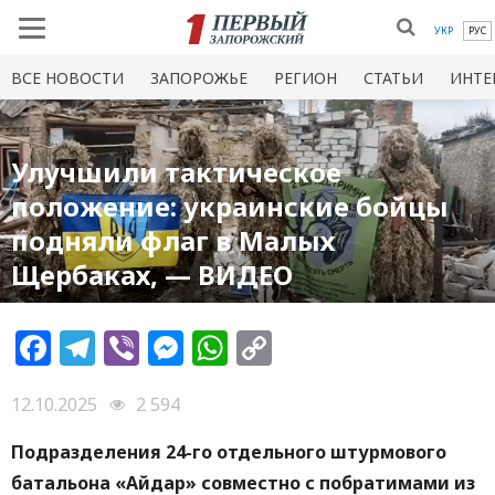
УКР
РУС
ВСЕ НОВОСТИ
ЗАПОРОЖЬЕ
РЕГИОН
СТАТЬИ
ИНТЕ
Улучшили тактическое
положение: украинские бойцы
подняли флаг в Малых
Щербаках, — ВИДЕО
Facebook
Telegram
Viber
Messenger
WhatsApp
Copy
Link
12.10.2025
2 594
Подразделения 24-го отдельного штурмового
батальона «Айдар» совместно с побратимами из