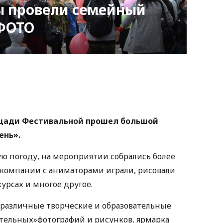
ы провели семейный
 ФОТО
nger
atsApp
Copy
ink
лощади Фестивальной прошел большой
ень».
ю погоду, на мероприятии собрались более
компании с аниматорами играли, рисовали
урсах и многое другое.
 различные творческие и образовательные
тельных»фотографий и рисунков, ярмарка