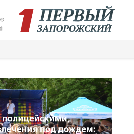
с полицейскими,
влечения под дождем: