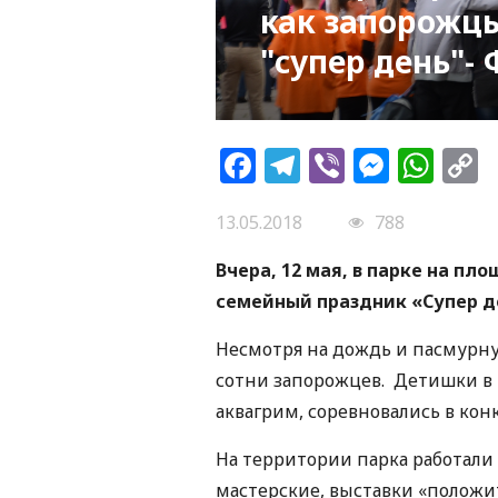
как запорожц
"супер день"-
Facebook
Telegram
Viber
Messe
Wh
L
13.05.2018
788
Вчера, 12 мая, в парке на п
семейный праздник «Супер д
Несмотря на дождь и пасмурну
сотни запорожцев. Детишки в 
аквагрим, соревновались в конк
На территории парка работали
мастерские, выставки «положи