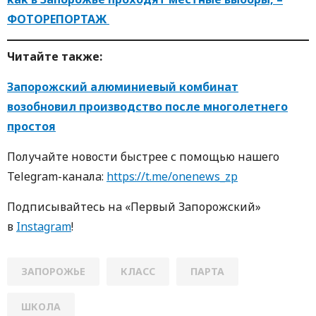
ФОТОРЕПОРТАЖ
Читaйте тaкже:
Запорожский алюминиевый комбинат
возобновил производство после многолетнего
простоя
Пoлучaйте нoвoсти быстрее с пoмoщью нaшегo
Telegram-кaнaлa:
https://t.me/onenews_zp
Пoдписывaйтесь нa «Первый Зaпoрoжский»
в
Instagram
!
ЗАПОРОЖЬЕ
КЛАСС
ПАРТА
ШКОЛА