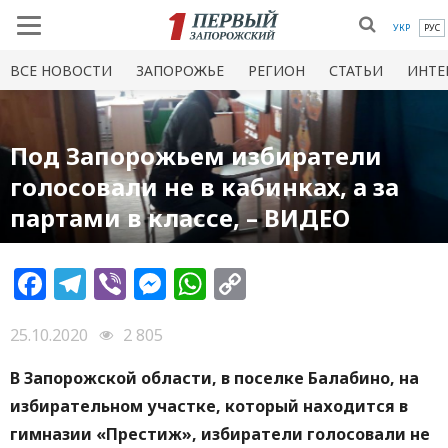
УКР
РУС
ВСЕ НОВОСТИ
ЗАПОРОЖЬЕ
РЕГИОН
СТАТЬИ
ИНТЕ
Под Запорожьем избиратели
голосовали не в кабинках, а за
партами в классе, – ВИДЕО
Facebook
Telegram
Viber
Messenger
WhatsApp
Copy
Link
25.10.2020
2 805
В Запорожской области, в поселке Балабино, на
избирательном участке, который находится в
гимназии «Престиж», избиратели голосовали не