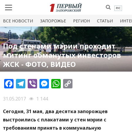
РУС
ВСЕ НОВОСТИ
ЗАПОРОЖЬЕ
РЕГИОН
СТАТЬИ
ИНТЕ
Под стенами мэрии проходит
митинг обманутых инвесторов
ЖСК - ФОТО, ВИДЕО
Facebook
Telegram
Viber
Messenger
WhatsApp
Copy
Link
31.05.2017
1 144
Сегодня, 31 мая, два десятка запорожцев
выстроились с плакатами у стен мэрии с
требованиям принять в коммунальную