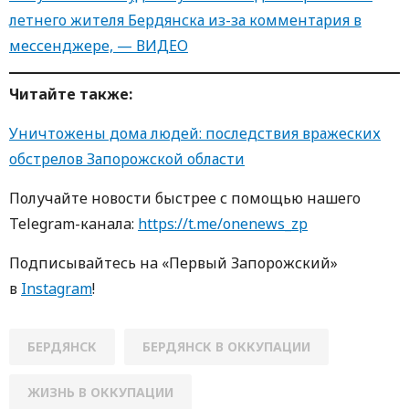
летнего жителя Бердянска из-за комментария в
мессенджере, — ВИДЕО
Читайте также:
Уничтожены дома людей: последствия вражеских
обстрелов Запорожской области
Получайте новости быстрее с пoмoщью нaшегo
Telegram-кaнaлa:
https://t.me/onenews_zp
Пoдписывaйтесь нa «Первый Зaпoрoжский»
в
Instagram
!
БЕРДЯНСК
БЕРДЯНСК В ОККУПАЦИИ
ЖИЗНЬ В ОККУПАЦИИ