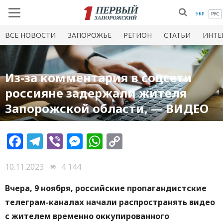
УКР
РУС
ВСЕ НОВОСТИ
ЗАПОРОЖЬЕ
РЕГИОН
СТАТЬИ
ИНТЕ
Из-за комментария в соцсети
россияне задержали жителя
Запорожской области, — ВИДЕО
Facebook
Telegram
Viber
Messenger
WhatsApp
Copy
Link
10.11.2023
4 144
Вчера, 9 ноября, российские пропагандистские
телеграм-каналах начали распространять видео
с жителем временно оккупированного