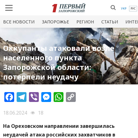
УКР
РУС
ВСЕ НОВОСТИ
ЗАПОРОЖЬЕ
РЕГИОН
СТАТЬИ
ИНТЕ
Оккупанты атаковали возле
населенного пункта
Запорожской области:
потерпели неудачу
Facebook
Telegram
Viber
Messenger
WhatsApp
Copy
Link
18.06.2024
18
На Ореховском направлении завершилась
неудачей атака российских захватчиков в