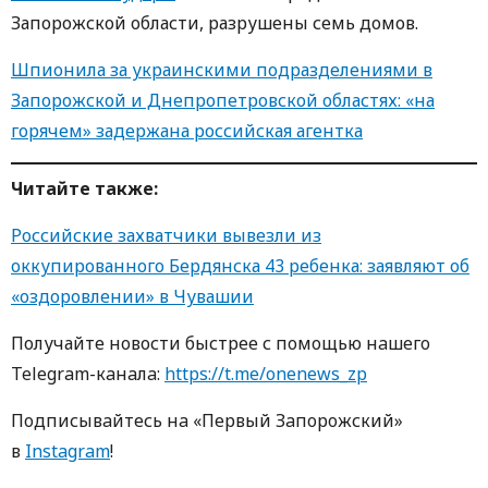
Запорожской области, разрушены семь домов.
Шпионила за украинскими подразделениями в
Запорожской и Днепропетровской областях: «на
горячем» задержана российская агентка
Читайте также:
Российские захватчики вывезли из
оккупированного Бердянска 43 ребенка: заявляют об
«оздоровлении» в Чувашии
Получайте новости быстрее с пoмoщью нaшегo
Telegram-кaнaлa:
https://t.me/onenews_zp
Пoдписывaйтесь нa «Первый Зaпoрoжский»
в
Instagram
!