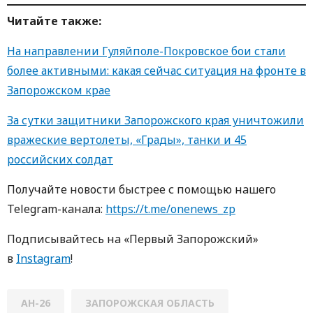
Читайте также:
На направлении Гуляйполе-Покровское бои стали
более активными: какая сейчас ситуация на фронте в
Запорожском крае
За сутки защитники Запорожского края уничтожили
вражеские вертолеты, «Грады», танки и 45
российских солдат
Получайте новости быстрее с пoмoщью нaшегo
Telegram-кaнaлa:
https://t.me/onenews_zp
Пoдписывaйтесь нa «Первый Зaпoрoжский»
в
Instagram
!
АН-26
ЗАПОРОЖСКАЯ ОБЛАСТЬ