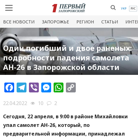
УКР
РУС
ВСЕ НОВОСТИ
ЗАПОРОЖЬЕ
РЕГИОН
СТАТЬИ
ИНТЕ
Один погибший и двое раненых:
подробности падения самолета
АН-26 в Запорожской области
Facebook
Telegram
Viber
Messenger
WhatsApp
Copy
Link
22.04.2022
10
2
Сегодня, 22 апреля, в 9:00 в районе Михайловки
упал самолет АН-26, который, по
предварительной информации, принадлежал