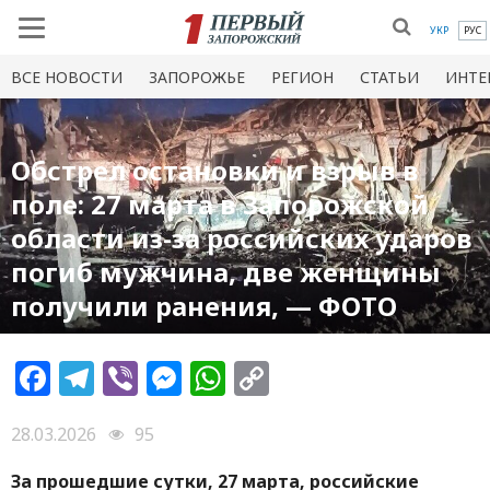
УКР
РУС
ВСЕ НОВОСТИ
ЗАПОРОЖЬЕ
РЕГИОН
СТАТЬИ
ИНТЕ
Обстрел остановки и взрыв в
поле: 27 марта в Запорожской
области из-за российских ударов
погиб мужчина, две женщины
получили ранения, — ФОТО
Facebook
Telegram
Viber
Messenger
WhatsApp
Copy
Link
28.03.2026
95
За прошедшие сутки, 27 марта, российские