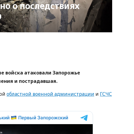
тно о последствиях
О
nger
atsApp
Copy
ink
кие войска атаковали Запорожье
шения и пострадавшая.
кой
областной военной администрации
и
ГСЧС