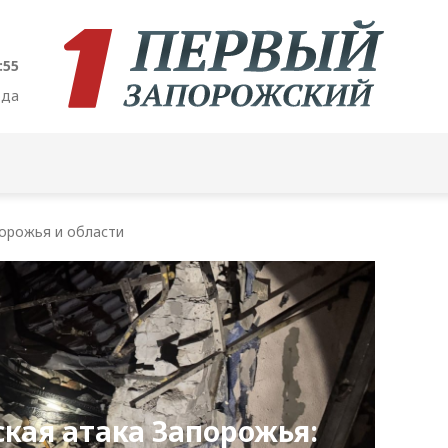
:57
ода
орожья и области
кая атака Запорожья: