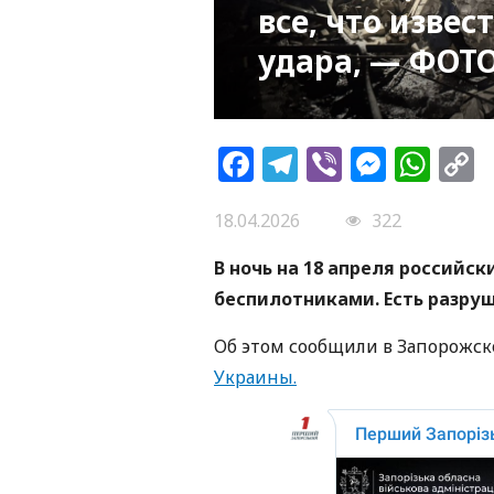
все, что извес
удара, — ФОТ
Facebook
Telegram
Viber
Messe
Wh
L
18.04.2026
322
В ночь на 18 апреля российс
беспилотниками. Есть разру
Об этом сообщили в Запорожс
Украины.