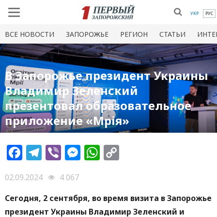
УКР
РУС
ВСЕ НОВОСТИ
ЗАПОРОЖЬЕ
РЕГИОН
СТАТЬИ
ИНТЕ
В Запорожье президент Украины
Владимир Зеленский
презентовал образовательное
приложение «Мрія»
Facebook
Telegram
Viber
Messenger
WhatsApp
Copy
Link
02.09.2024
4 067
Сегодня, 2 сентября, во время визита в Запорожье
президент Украины Владимир Зеленский и