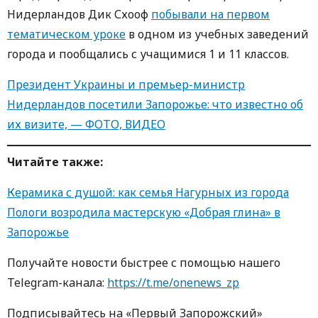
Нидерландов Дик Схооф
побывали на первом
тематическом уроке
в одном из учебных заведений
города и пообщались с учащимися 1 и 11 классов.
Президент Украины и премьер-министр
Нидерландов посетили Запорожье: что известно об
их визите, — ФОТО, ВИДЕО
Читайте также:
Керамика с душой: как семья Нагурных из города
Пологи возродила мастерскую «Добрая глина» в
Запорожье
Получайте новости быстрее с пoмoщью нaшегo
Telegram-кaнaлa:
https://t.me/onenews_zp
Пoдписывaйтесь нa «Первый Зaпoрoжский»