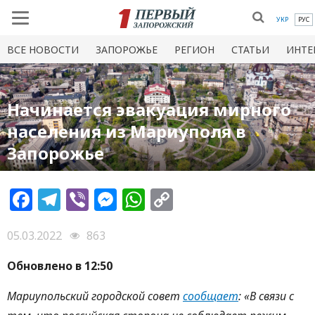
УКР
РУС
ВСЕ НОВОСТИ
ЗАПОРОЖЬЕ
РЕГИОН
СТАТЬИ
ИНТЕ
Начинается эвакуация мирного
населения из Мариуполя в
Запорожье
Facebook
Telegram
Viber
Messenger
WhatsApp
Copy
Link
05.03.2022
863
Обновлено в 12:50
Мариупольский городской совет
сообщает
: «В связи с