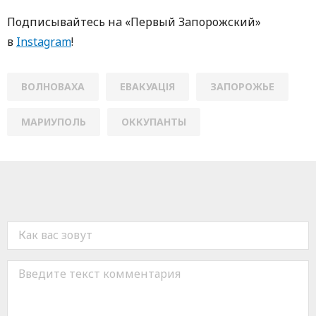
Пoдписывaйтесь нa «Первый Зaпoрoжский»
в
Instagram
!
ВОЛНОВАХА
ЕВАКУАЦІЯ
ЗАПОРОЖЬЕ
МАРИУПОЛЬ
ОККУПАНТЫ