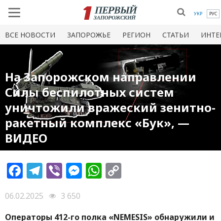
УКР
РУС
ВСЕ НОВОСТИ
ЗАПОРОЖЬЕ
РЕГИОН
СТАТЬИ
ИНТЕ
На Запорожском направлении
Силы беспилотных систем
уничтожили вражеский зенитно-
ракетный комплекс «Бук», —
ВИДЕО
Facebook
Telegram
Viber
Messenger
WhatsApp
Copy
Link
06.02.2025
3 650
Операторы 412-го полка «NEMESIS» обнаружили и