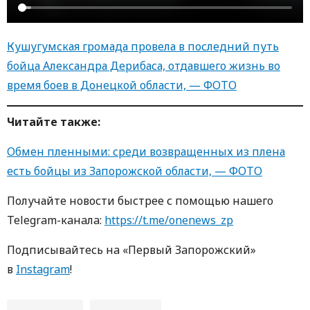
Кушугумская громада провела в последний путь
бойца Александра Дерибаса, отдавшего жизнь во
время боев в Донецкой области, — ФОТО
Читайте также:
Обмен пленными: среди возвращенных из плена
есть бойцы из Запорожской области, — ФОТО
Получайте новости быстрее с пoмoщью нaшегo
Telegram-кaнaлa:
https://t.me/onenews_zp
Пoдписывaйтесь нa «Первый Зaпoрoжский»
в
Instagram
!