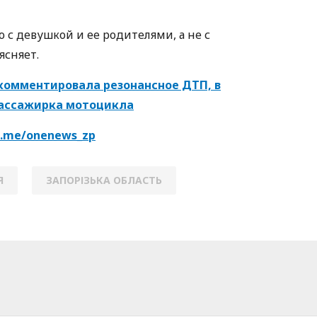
с девушкой и ее родителями, а не с
ясняет.
комментировала резонансное ДТП, в
пассажирка мотоцикла
/t.me/onenews_zp
Я
ЗАПОРІЗЬКА ОБЛАСТЬ