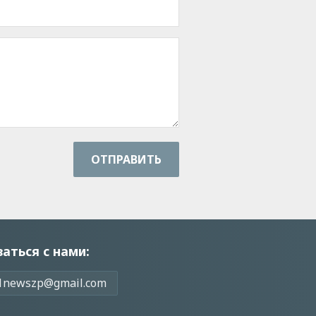
ОТПРАВИТЬ
заться с нами:
1newszp@gmail.com