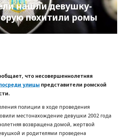
ели нашли девушку-
торую похитили ромы
nger
atsApp
Copy
ink
ообщает, что несовершеннолетняя
посреди улицы
представители ромской
сти.
еления полиции в ходе проведения
овили местонахождение девушки 2002 года
нолетняя возвращена домой, жертвой
 девушкой и родителями проведена