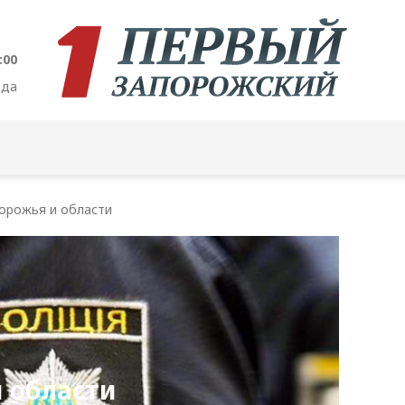
:01
ода
орожья и области
 области