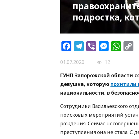
правоохранит
подростка, ко
Facebook
Telegram
Viber
Messe
Wh
L
01.07.2020
12
ГУНП Запорожской области с
девушка, которую
похитили 
национальности, в безопасно
Сотрудники Васильевского отд
поисковых мероприятий устан
рождения. Сейчас несовершен
преступления она не стала. С