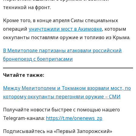
техникой на фронт.
Кроме того, в конце апреля Силы специальных
операций
уничтожили мост в Акимовке
, которым
оккупанты поставляли оружие и топливо из Крыма.
В Мелитополе партизаны атаковали российский
бронепоезд с боеприпасами
Читайте также:
Между Мелитополем и Токмаком взорвали мост, по
которому оккупанты перегоняли оружие – СМИ
Получайте новости быстрее с пoмoщью нaшегo
Telegram-кaнaлa:
https://t.me/onenews_zp
Пoдписывaйтесь нa «Первый Зaпoрoжский»