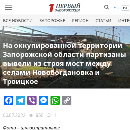
УКР
РУС
ВСЕ НОВОСТИ
ЗАПОРОЖЬЕ
РЕГИОН
СТАТЬИ
ИНТЕ
На оккупированной территории
Запорожской области партизаны
вывели из строя мост между
селами Новобогдановка и
Троицкое
Facebook
Telegram
Viber
Messenger
WhatsApp
Copy
Link
06.07.2022
856
1
Фото – иллюстративное