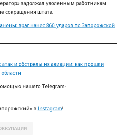
ператор» задолжал уволенным работникам
ле сокращения штата.
ранены: враг нанес 860 ударов по Запорожской
 атак и обстрелы из авиации: как прошли
 области
помощью нашего Telegram-
апорожский» в
Instagram
!
 ОККУПАЦИИ