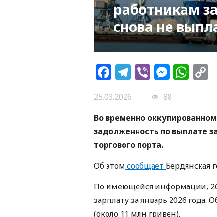
работникам за
снова не выпл
Facebook
Telegram
Viber
Messe
Wh
L
25.03.2026
88
Во временно оккупированном
задолженность по выплате з
торгового порта.
Об этом
сообщает
Бердянская 
По имеющейся информации, 26
зарплату за январь 2026 года.
(около 11 млн гривен).