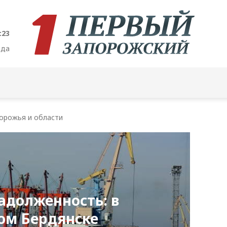
:24
ода
орожья и области
адолженность: в
ом Бердянске