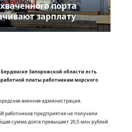
хваченного порта
ачивают зарплату
nger
atsApp
Copy
ink
 Бердянске Запорожской области есть
аработной платы работникам морского
городская военная администрация.
8 работников предприятия не получили
 Общая сумма долга превышает 20,5 млн рублей