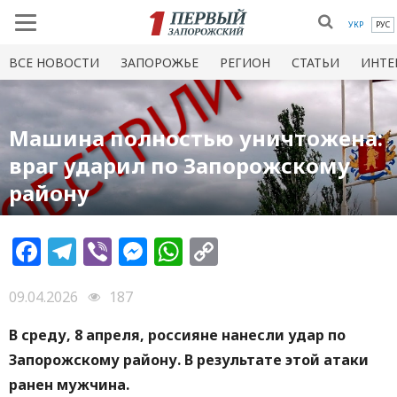
УКР
РУС
ВСЕ НОВОСТИ
ЗАПОРОЖЬЕ
РЕГИОН
СТАТЬИ
ИНТЕ
Машина полностью уничтожена:
враг ударил по Запорожскому
району
Facebook
Telegram
Viber
Messenger
WhatsApp
Copy
Link
09.04.2026
187
В среду, 8 апреля, россияне нанесли удар по
Запорожскому району. В результате этой атаки
ранен мужчина.