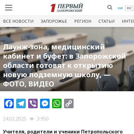
УКР
РУС
ВСЕ НОВОСТИ
ЗАПОРОЖЬЕ
РЕГИОН
СТАТЬИ
ИНТЕ
Лаунж-зона, медицинский
кабинет и буфет: в Запорожской
области готовят к открытию
новую подземную школу, —
ФОТО, ВИДЕО
Facebook
Telegram
Viber
Messenger
WhatsApp
Copy
Link
24.02.2025
3 950
Учителя, родители и ученики Петропольского