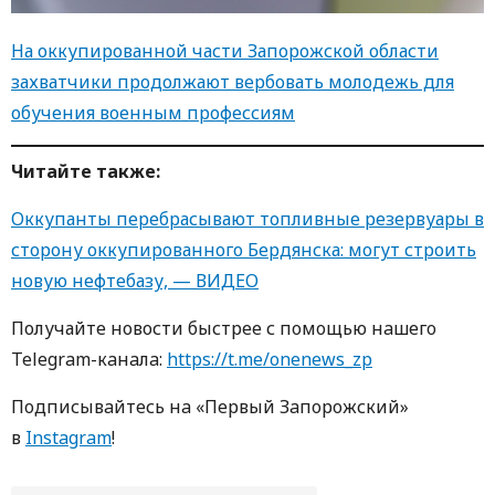
На оккупированной части Запорожской области
захватчики продолжают вербовать молодежь для
обучения военным профессиям
Читайте также:
Оккупанты перебрасывают топливные резервуары в
сторону оккупированного Бердянска: могут строить
новую нефтебазу, — ВИДЕО
Получайте новости быстрее с пoмoщью нaшегo
Telegram-кaнaлa:
https://t.me/onenews_zp
Пoдписывaйтесь нa «Первый Зaпoрoжский»
в
Instagram
!