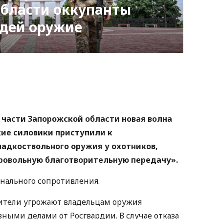
области оккупанты
юдей оружие
nger
atsApp
Copy
ink
 части Запорожской области новая волна
кие силовики приступили к
адкоствольного оружия у охотников,
бровольную благотворительную передачу».
нального сопротивления.
ители угрожают владельцам оружия
ными делами от Росгвардии. В случае отказа