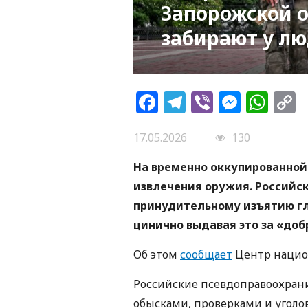
Запорожской 
забирают у л
Facebook
Telegram
Viber
Messe
Wh
L
17.05.2026
130
На временно оккупированной
извлечения оружия. Российс
принудительному изъятию гл
цинично выдавая это за «до
Об этом
сообщает
Центр нацио
Российские псевдоправоохран
обысками, проверками и уголов