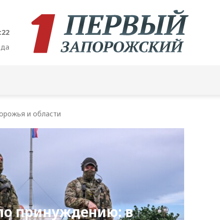
:23
ода
орожья и области
по принуждению: в