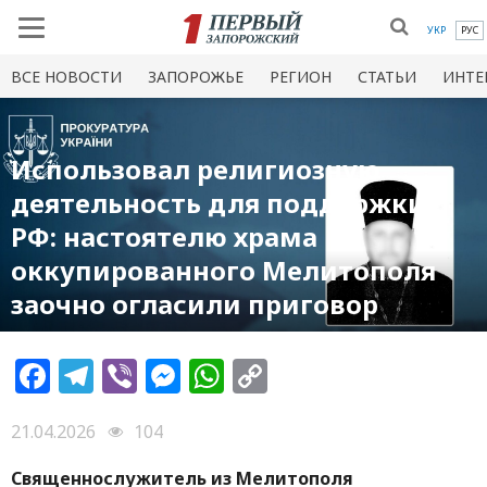
УКР
РУС
ВСЕ НОВОСТИ
ЗАПОРОЖЬЕ
РЕГИОН
СТАТЬИ
ИНТЕ
Использовал религиозную
деятельность для поддержки
РФ: настоятелю храма
оккупированного Мелитополя
заочно огласили приговор
Facebook
Telegram
Viber
Messenger
WhatsApp
Copy
Link
21.04.2026
104
Священнослужитель из Мелитополя