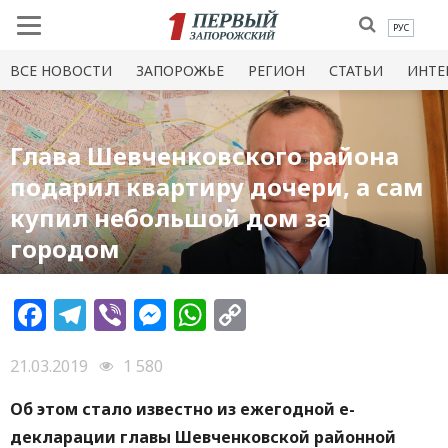
РУС
ВСЕ НОВОСТИ
ЗАПОРОЖЬЕ
РЕГИОН
СТАТЬИ
ИНТЕ
Глава Шевченковского района
подарил квартиру дочери, а сам
купил небольшой дом за
городом
Facebook
Telegram
Viber
Messenger
WhatsApp
Copy
Link
21.03.2019
1 580
Об этом стало известно из ежегодной е-
декларации главы Шевченковской районной