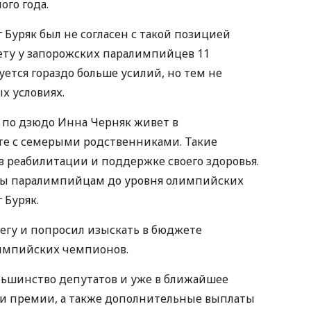
го года.
г Буряк был не согласен с такой позицией
чету у запорожских паралимпийцев 11
ется гораздо больше усилий, но тем не
х условиях.
по дзюдо Инна Черняк живет в
те с семерыми родственниками. Такие
 реабилитации и поддержке своего здоровья.
ты паралимпийцам до уровня олимпийских
 Буряк.
егу и попросил изыскать в бюджете
импийских чемпионов.
льшинство депутатов и уже в ближайшее
ои премии, а также дополнительные выплаты