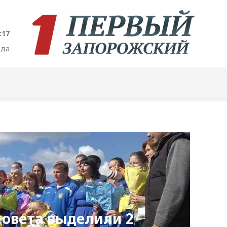
:18
ода
совета выделили 2