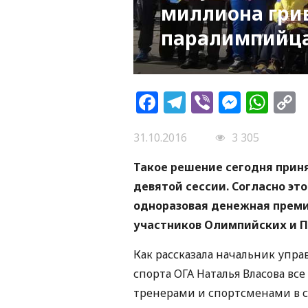
миллиона гри
паралимпийц
Facebook
Telegram
Viber
Messe
Wh
L
31.10.2016
3 305
Такое решение сегодня прин
девятой сессии. Согласно э
одноразовая денежная преми
участников Олимпийских и П
Как рассказала начальник упр
спорта ОГА Наталья Власова вс
тренерами и спортсменами в с