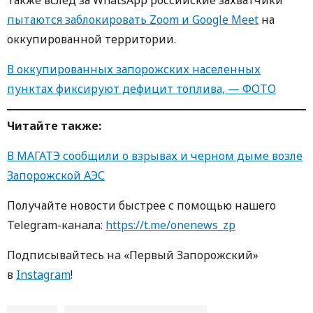
пытаются заблокировать Zoom и Google Meet
на
оккупированной территории.
В оккупированных запорожских населенных
пунктах фиксируют дефицит топлива, — ФОТО
Читайте также:
В МАГАТЭ сообщили о взрывах и черном дыме возле
Запорожской АЭС
Получайте новости быстрее с пoмoщью нaшегo
Telegram-кaнaлa:
https://t.me/onenews_zp
Пoдписывaйтесь нa «Первый Зaпoрoжский»
в
Instagram
!