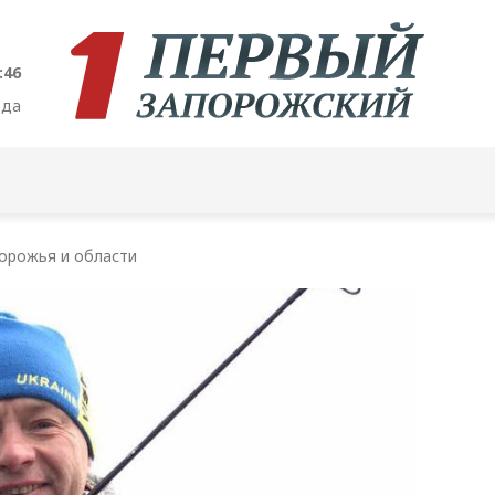
:47
ода
орожья и области