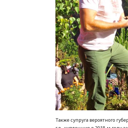
Также супруга вероятного губе
г.в., купленную в 2018-м году з