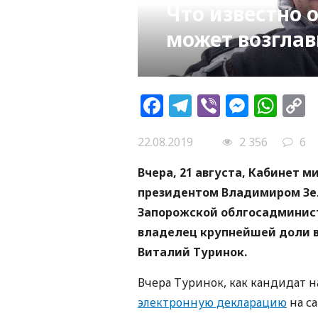
Что известно 
может возглав
Facebook
Telegram
Viber
Messe
Wh
L
22.08.2019
2 356
6
Вчера, 21 августа, Кабинет 
президентом Владимиром Зе
Запорожской облгосадминист
владелец крупнейшей доли 
Виталий Туринок.
Вчера Туринок, как кандидат н
электронную декларацию
на с