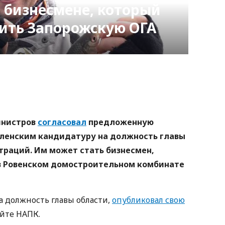
о бизнесмене, который
ить Запорожскую ОГА
nger
atsApp
Copy
ink
министров
согласовал
предложенную
ленским кандидатуру на должность главы
раций. Им может стать бизнесмен,
в Ровенском домостроительном комбинате
а должность главы области,
опубликовал свою
айте НАПК.